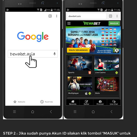
STEP 2 : Jika sudah punya Akun ID silakan klik tombol "MASUK" untuk