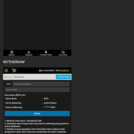
WITHDRAW