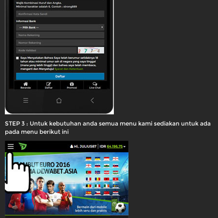
STEP 3 : Untuk kebutuhan anda semua menu kami sediakan untuk ada
pada menu berikut ini