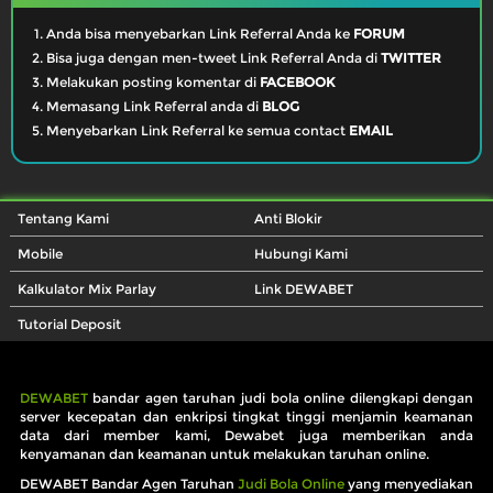
Anda bisa menyebarkan Link Referral Anda ke
FORUM
Bisa juga dengan men-tweet Link Referral Anda di
TWITTER
Melakukan posting komentar di
FACEBOOK
Memasang Link Referral anda di
BLOG
Menyebarkan Link Referral ke semua contact
EMAIL
Tentang Kami
Anti Blokir
Mobile
Hubungi Kami
Kalkulator Mix Parlay
Link DEWABET
Tutorial Deposit
DEWABET
bandar agen taruhan judi bola online dilengkapi dengan
server kecepatan dan enkripsi tingkat tinggi menjamin keamanan
data dari member kami, Dewabet juga memberikan anda
kenyamanan dan keamanan untuk melakukan taruhan online.
DEWABET Bandar Agen Taruhan
Judi Bola Online
yang menyediakan