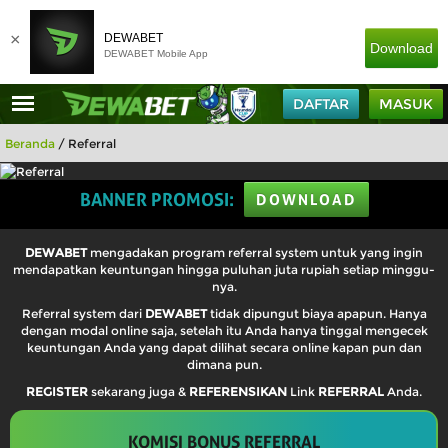
×
DEWABET
Download
DEWABET Mobile App
DAFTAR
MASUK
Beranda
/
Referral
BANNER PROMOSI:
DOWNLOAD
DEWABET
mengadakan program referral system untuk yang ingin
mendapatkan keuntungan hingga puluhan juta rupiah setiap minggu-
nya.
Referral system dari
DEWABET
tidak dipungut biaya apapun. Hanya
dengan modal online saja, setelah itu Anda hanya tinggal mengecek
keuntungan Anda yang dapat dilihat secara online kapan pun dan
dimana pun.
REGISTER
sekarang juga &
REFERENSIKAN
Link
REFERRAL
Anda.
KOMISI BONUS REFERRAL