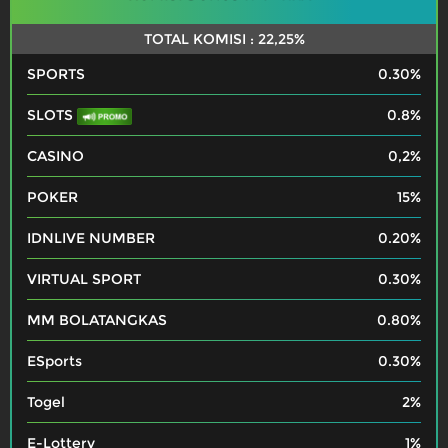
TOTAL KOMISI : 22,25%
SPORTS
0.30%
SLOTS
0.8%
CASINO
0,2%
POKER
15%
IDNLIVE NUMBER
0.20%
VIRTUAL SPORT
0.30%
MM BOLATANGKAS
0.80%
ESports
0.30%
Togel
2%
E-Lottery
1%